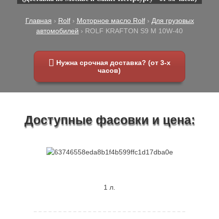
Главная
›
Rolf
›
Моторное масло Rolf
›
Для грузовых
автомобилей
›
ROLF KRAFTON S9 M 10W-40
Нужна срочная доставка? (от 3-х
часов)
Доступные фасовки и цена:
1 л.