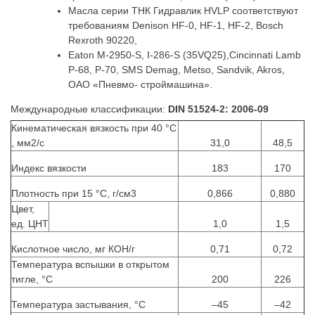
Масла серии ТНК Гидравлик HVLP соответствуют
требованиям Denison HF-0, HF-1, HF-2, Bosch
Rexroth 90220,
Eaton M-2950-S, I-286-S (35VQ25),Cincinnati Lamb
P-68, P-70, SMS Demag, Metso, Sandvik, Akros,
ОАО «Пневмо- строймашина».
Международные классификации:
DIN 51524-2: 2006-09
Кинематическая вязкость при 40 °С
, мм2/с
31,0
48,5
Индекс вязкости
183
170
Плотность при 15 °С, г/см3
0,866
0,880
Цвет,
ед. ЦНТ
1,0
1,5
Кислотное число, мг КОН/г
0,71
0,72
Температура вспышки в открытом
тигле, °С
200
226
Температура застывания, °С
–45
–42