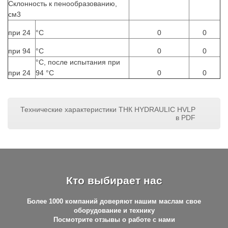
Склонность к пенообразованию,
см3
при 24
°С
0
0
при 94
°С
0
0
°С, после испытания при
при 24
94 °С
0
0
Технические характеристики ТНК HYDRAULIC HVLP
в PDF
Кто выбирает нас
Более 1000 компаний доверяют нашим маслам свое
оборудование и технику
Посмотрите отзывы о работе с нами